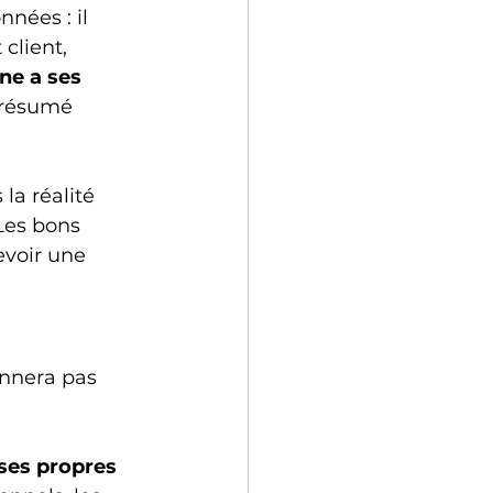
nées : il 
lient, 
ne a ses 
 résumé 
la réalité 
Les bons 
evoir une 
onnera pas 
ses propres 