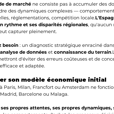
ude de marché
 ne consiste pas à accumuler des don
ndre des dynamiques complexes — comportement c
elles, réglementations, compétition locale.
L'Espag
n rythme et ses disparités régionales
, qu'aucun
ut capturer pleinement.
z besoin
 : un diagnostic stratégique enraciné dans 
analyse de données
 et 
connaissance du terrain
.
ettront d'éviter des erreurs coûteuses et de conc
 efficace et adaptée.
ler son modèle économique initial
à Paris, Milan, Francfort ou Amsterdam ne foncti
Madrid, Barcelone ou Malaga.
ses propres attentes, ses propres dynamiques, 