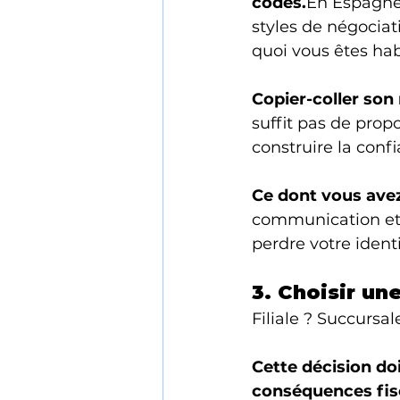
codes.
En Espagne,
styles de négociat
quoi vous êtes hab
Copier-coller son
suffit pas de propo
construire la conf
Ce dont vous ave
communication et 
perdre votre identi
3. Choisir un
Filiale ? Succursal
Cette décision do
conséquences fisc