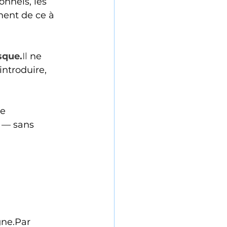
nnels, les 
ment de ce à 
sque.
Il
 ne 
'introduire, 
e 
 — sans 
ne.Par 