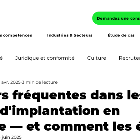
Demandez une consu
s compétences
Industries & Secteurs
Étude de cas
hé
Juridique et conformité
Culture
Recrut
 avr. 2025
3 min de lecture
rché
Finance et fiscalité
Réseautage et partenar
rs fréquentes dans le
 d'implantation en
nt
Opportunité commerciale
Pratiques commer
 — et comment les é
8 juin 2025