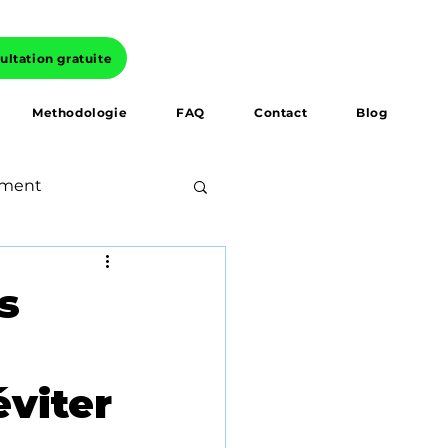
ltation gratuite
Methodologie
FAQ
Contact
Blog
ement
iats
s
ciales
viter