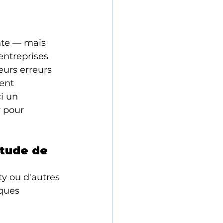
te — mais 
ntreprises 
ieurs erreurs 
ent 
i un 
 pour 
étude de 
y ou d'autres 
ques 