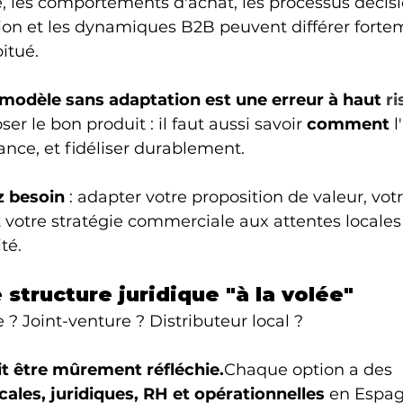
 les comportements d'achat, les processus décisio
ion et les dynamiques B2B peuvent différer forte
itué.
 modèle sans adaptation est une erreur à haut 
ri
ser le bon produit : il faut aussi savoir 
comment
 l
iance, et fidéliser durablement.
z besoin
 : adapter votre proposition de valeur, votr
votre stratégie commerciale aux attentes locales
té.
e structure juridique "à la volée"
e ? Joint-venture ? Distributeur local ?
it être mûrement réfléchie.
Chaque option a des 
ales, juridiques, RH et opérationnelles
 en Espag