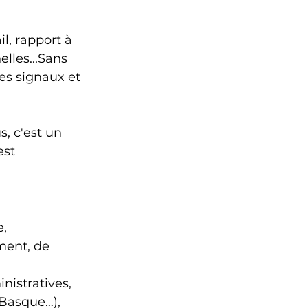
l, rapport à 
lles...Sans 
es signaux et 
s, c'est un 
est 
, 
ment, de 
istratives, 
 Basque…), 