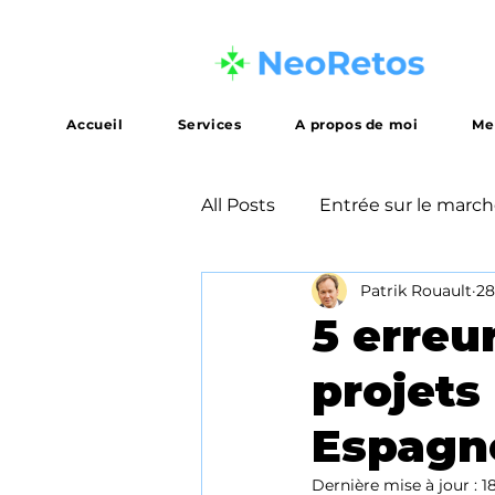
Accueil
Services
A propos de moi
Me
All Posts
Entrée sur le marc
Patrik Rouault
28
Stratégie de mise sur le ma
5 erreu
projets
Formation et développeme
Espagne
Méthodologie
Dernière mise à jour :
1