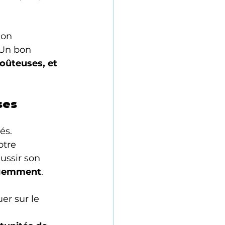
ion 
.Un bon 
oûteuses, et 
ses 
és.
otre 
ssir son 
ligemment
.
er sur le 