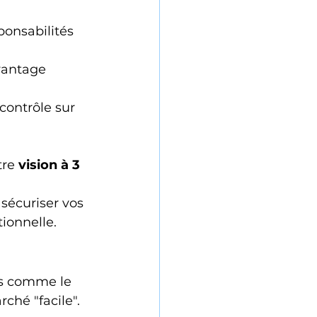
onsabilités 
vantage 
 contrôle sur 
tre 
vision à 3 
 
 sécuriser vos 
tionnelle.
es comme le 
rché "facile".