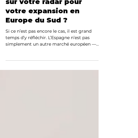
L’Espagne figure-t-elle
sur votre radar pour
votre expansion en
Europe du Sud ?
Si ce n’est pas encore le cas, il est grand
temps d’y réfléchir. L’Espagne n’est pas
simplement un autre marché européen —
c’est une porte stratégique, un tremplin
attractif vers les marchés européens et
latino-américains. Votre passerelle
technologique vers l’Europe et au-delà Les
écosystèmes technologiques à forte
croissance prospèrent à Madrid, Barcelone et
Malaga, faisant de l’Espagne la Silicon Valley
de l’Europe du Sud. Ces villes bouillonnent
d’entrepreneurs, de scale-