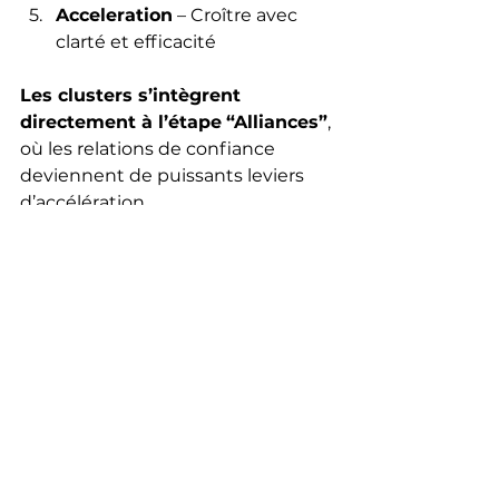
Acceleration
 – Croître avec 
clarté et efficacité
Les clusters s’intègrent 
directement à l’étape
“Alliances”
, 
où les relations de confiance 
deviennent de puissants leviers 
d’accélération.
Conclusion : Ne vous contentez 
pas d’entrer — intégrez-vous
En Espagne, les clusters sont plus 
que des réseaux. Ce sont des 
plateformes d’innovation, de 
financement, de visibilité et 
d’influence
.
Ils vous permettent de 
comprendre les règles locales, de 
gagner rapidement en crédibilité 