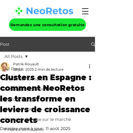
Demandez une consultation gratuite
Post
All Posts
Patrik Rouault
All Posts
28 juil. 2025
2 min de lecture
Clusters en Espagne :
Entrée sur le marché
comment NeoRetos
Juridique et conformité
les transforme en
Culture
leviers de croissance
Recrutement
concrets
Stratégie de mise sur le marché
Dernière mise à jour :
11 août 2025
Finance et fiscalité