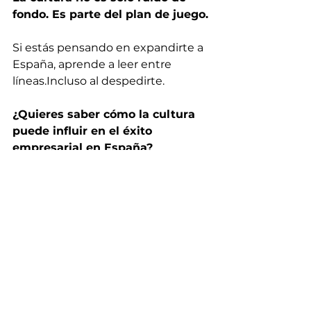
fondo. Es parte del plan de juego.
Si estás pensando en expandirte a 
España, aprende a leer entre 
líneas.Incluso al despedirte.
¿Quieres saber cómo la cultura 
puede influir en el éxito 
empresarial en España?
En 
NeoRetos
 ayudamos a PYMEs 
internacionales a adaptarse 
rápidamente, conectar en 
profundidad y navegar por las 
diferencias que marcan la 
diferencia.
Contáctanos y empieza la 