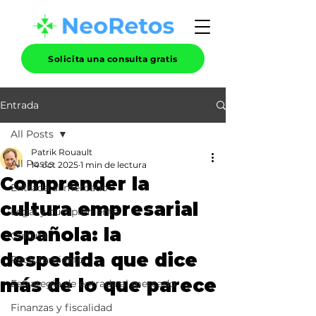
Solicita una consulta gratis
Entrada
All Posts
Patrik Rouault
All Posts
14 oct 2025
1 min de lectura
Comprender la
Entrada al mercado
cultura empresarial
Legal y cumplimiento
española: la
Cultura
despedida que dice
Reclutamiento
más de lo que parece
Estrategia de entrada al mercado
Finanzas y fiscalidad