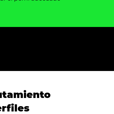
utamiento
rfiles