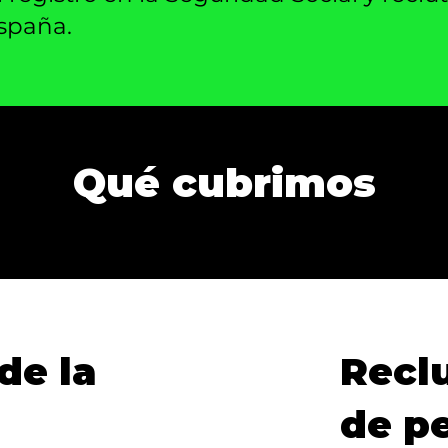
spaña.
Qué cubrimos
de la
Recl
de pe