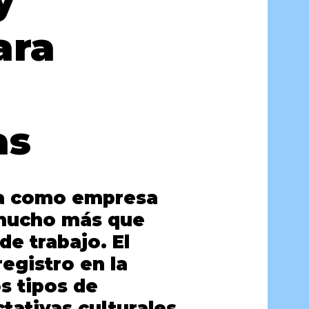
y
ara
as
ña como empresa
 mucho más que
de trabajo. El
registro en la
s tipos de
tativas culturales