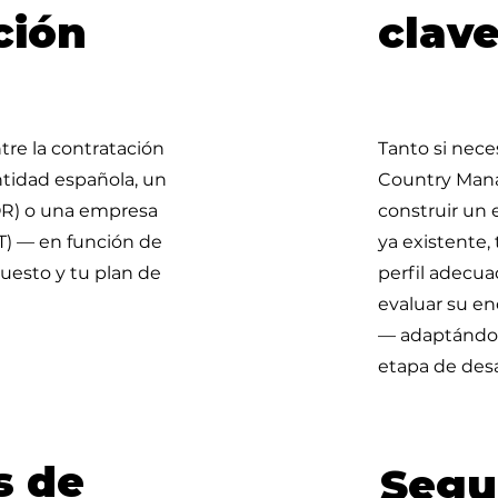
ción
clav
tre la contratación
Tanto si nece
ntidad española, un
Country Mana
OR) o una empresa
construir un 
T) — en función de
ya existente,
puesto y tu plan de
perfil adecua
evaluar su e
— adaptándon
etapa de desa
s de
Segu