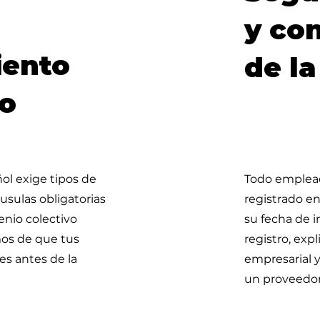
y co
iento
de l
o
ol exige tipos de
Todo emplea
áusulas obligatorias
registrado en
enio colectivo
su fecha de 
mos de que tus
registro, exp
s antes de la
empresarial 
un proveedor