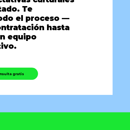
tado. Te
do el proceso —
ontratación hasta
un equipo
ivo.
nsulta gratis