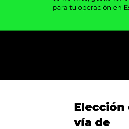
para tu operación en E
Elección 
vía de