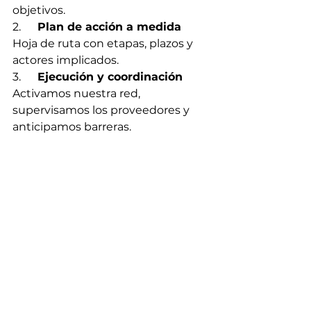
objetivos.
2.      
Plan de acción a medida
Hoja de ruta con etapas, plazos y 
actores implicados.
3.      
Ejecución y coordinación
Activamos nuestra red, 
supervisamos los proveedores y 
anticipamos barreras.
4.      
Desarrollo comercial
Te acompañamos en el 
lanzamiento y 
expansión 
comercial en España
.
¿Listo para abrir las puertas de 
España?
En NeoRetos creemos que una 
implantación exitosa requiere un 
enfoque práctico, humano y bien 
conectado localmente.