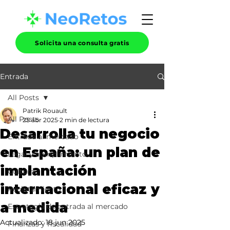
Solicita una consulta gratis
Entrada
All Posts
Patrik Rouault
All Posts
25 abr 2025
2 min de lectura
Desarrolla tu negocio
Entrada al mercado
en España: un plan de
Legal y cumplimiento
implantación
Cultura
internacional eficaz y
Reclutamiento
a medida
Estrategia de entrada al mercado
Actualizado:
18 jun 2025
Finanzas y fiscalidad